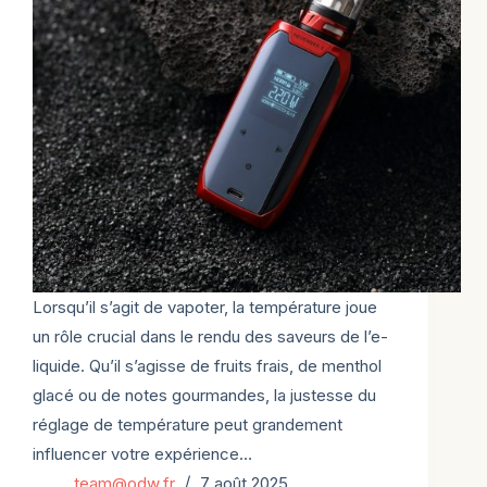
Lorsqu’il s’agit de vapoter, la température joue
un rôle crucial dans le rendu des saveurs de l’e-
liquide. Qu’il s’agisse de fruits frais, de menthol
glacé ou de notes gourmandes, la justesse du
réglage de température peut grandement
influencer votre expérience…
team@odw.fr
7 août 2025