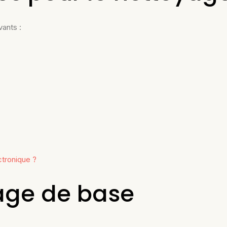
ants :
ctronique ?
age de base